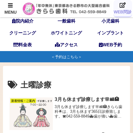
TOP
歯科医師
スタッフ
WEB問診
MENU
院内紹介
一般歯科
小児歯科
クリーニング
ホワイトニング
インプラント
料金表
アクセス
WEB予約
＜予約はこちら＞
土曜診療
3月も休まず診療します🌸🎎🏥
新着情報・ご案内
3月も休まず診療します🌸🎎🏥きらら歯
科🌟は、3月も休まず365日診療致しま
す。☎042-559-8849🚑歯が痛い🚑歯が
欠けた🚑ぶつけた🚑入れ歯が壊れた🚑
ホワイトニングをしたい🚑歯科検診を
したい🚑歯並びを相談したいなど3月も