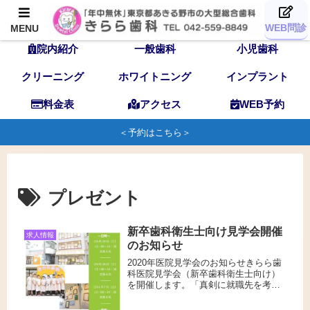
TOP
歯科医師
スタッフ
WEB問診
MENU
院内紹介
一般歯科
小児歯科
クリーニング
ホワイトニング
インプラント
料金表
アクセス
WEB予約
＜予約はこちら＞
プレゼント
新卒歯科衛生士向け見学会開催
求人情報
のお知らせ
2020年医院見学会のお知らせきらら歯
科医院見学会（新卒歯科衛生士向け）
を開催します。「真剣に就職先を考え
ないと・・」とお考え中の衛生士学校
の学生さんに向けた、きらら歯科の仕