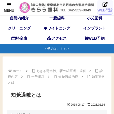
TOP
歯科医師
スタッフ
WEB問診
MENU
院内紹介
一般歯科
小児歯科
クリーニング
ホワイトニング
インプラント
料金表
アクセス
WEB予約
＜予約はこちら＞
ホーム
あきる野市秋川駅の歯医者・歯科
診
療内容
一般歯科
知覚過敏治療
知覚過敏
とは
知覚過敏とは
2018.08.17
2025.02.14