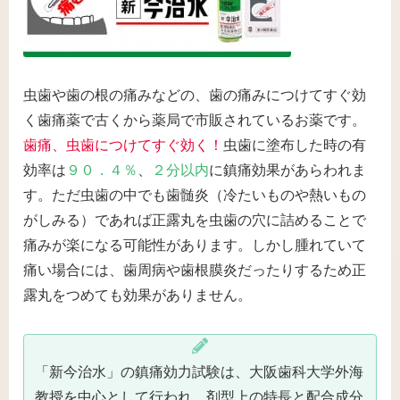
虫歯や歯の根の痛みなどの、歯の痛みにつけてすぐ効
く歯痛薬で古くから薬局で市販されているお薬です。
歯痛、虫歯につけてすぐ効く！
虫歯に塗布した時の有
効率は
９０．４％
、
２分以内
に鎮痛効果があらわれま
す。ただ虫歯の中でも歯髄炎（冷たいものや熱いもの
がしみる）であれば正露丸を虫歯の穴に詰めることで
痛みが楽になる可能性があります。しかし腫れていて
痛い場合には、歯周病や歯根膜炎だったりするため正
露丸をつめても効果がありません。
「新今治水」の鎮痛効力試験は、大阪歯科大学外海
教授を中心として行われ、剤型上の特長と配合成分