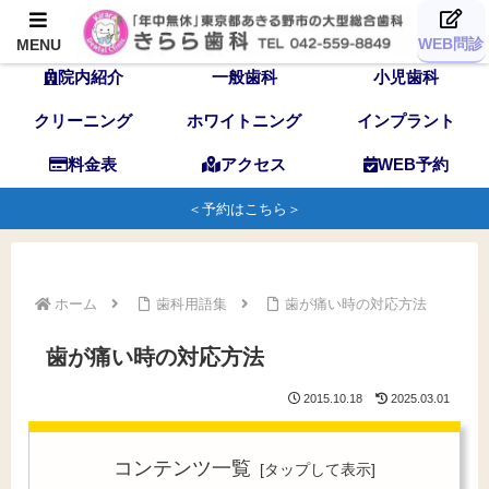
TOP
歯科医師
スタッフ
WEB問診
MENU
院内紹介
一般歯科
小児歯科
クリーニング
ホワイトニング
インプラント
料金表
アクセス
WEB予約
＜予約はこちら＞
ホーム
歯科用語集
歯が痛い時の対応方法
歯が痛い時の対応方法
2015.10.18
2025.03.01
コンテンツ一覧